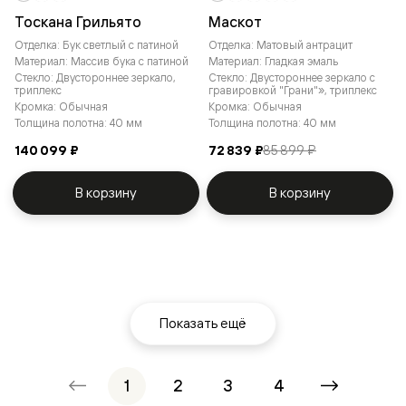
Тоскана Грильято
Маскот
Отделка: Бук светлый с патиной
Отделка: Матовый антрацит
Материал: Массив бука с патиной
Материал: Гладкая эмаль
Стекло: Двустороннее зеркало,
Стекло: Двустороннее зеркало с
триплекс
гравировкой "Грани"», триплекс
Кромка: Обычная
Кромка: Обычная
Толщина полотна: 40 мм
Толщина полотна: 40 мм
140 099 ₽
72 839 ₽
85 899 ₽
В корзину
В корзину
Показать ещё
1
2
3
4