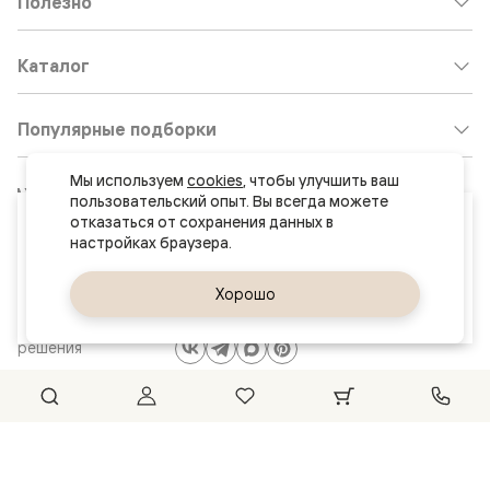
Полезно
Каталог
Популярные подборки
Мы используем 
cookies
, чтобы улучшить ваш 
Клиентский центр:
8 800 511 30 95
пользовательский опыт. Вы всегда можете 
Ваш город
отказаться от сохранения данных в 
Почта по общим вопросам:
Челябинск
8800@volhovez.natm.ru
Да, верно
Хорошо
Сменить город
Двери
Обратный звонок
и интерьерные
решения
Сайт не является публичной офертой
Правовая информация
© 2026 Волховец