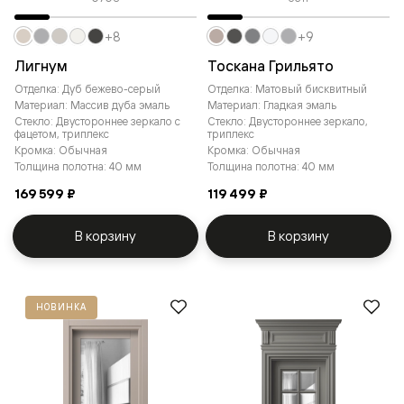
+8
+9
Лигнум
Тоскана Грильято
Отделка: Дуб бежево-серый
Отделка: Матовый бисквитный
Материал: Массив дуба эмаль
Материал: Гладкая эмаль
Стекло: Двустороннее зеркало с
Стекло: Двустороннее зеркало,
фацетом, триплекс
триплекс
Кромка: Обычная
Кромка: Обычная
Толщина полотна: 40 мм
Толщина полотна: 40 мм
169 599 ₽
119 499 ₽
В корзину
В корзину
НОВИНКА