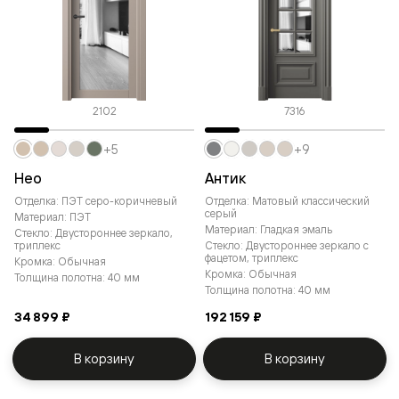
2102
7316
+5
+9
Нео
Антик
Отделка: ПЭТ серо-коричневый
Отделка: Матовый классический
серый
Материал: ПЭТ
Материал: Гладкая эмаль
Стекло: Двустороннее зеркало,
триплекс
Стекло: Двустороннее зеркало с
фацетом, триплекс
Кромка: Обычная
Кромка: Обычная
Толщина полотна: 40 мм
Толщина полотна: 40 мм
34 899 ₽
192 159 ₽
В корзину
В корзину