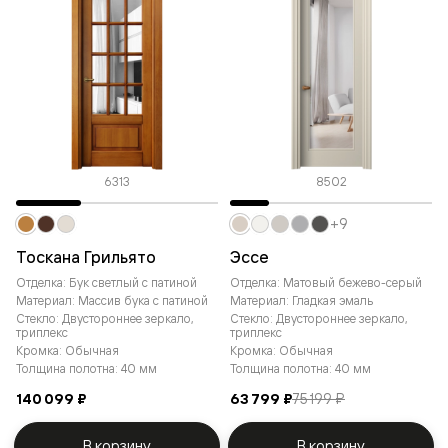
6313
8502
+9
Тоскана Грильято
Эссе
Отделка: Бук светлый с патиной
Отделка: Матовый бежево-серый
Материал: Массив бука с патиной
Материал: Гладкая эмаль
Стекло: Двустороннее зеркало,
Стекло: Двустороннее зеркало,
триплекс
триплекс
Кромка: Обычная
Кромка: Обычная
Толщина полотна: 40 мм
Толщина полотна: 40 мм
140 099 ₽
63 799 ₽
75 199 ₽
В корзину
В корзину