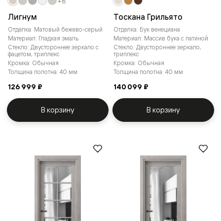
+8
Лигнум
Тоскана Грильято
Отделка: Матовый бежево-серый
Отделка: Бук венециана
Материал: Гладкая эмаль
Материал: Массив бука с патиной
Стекло: Двустороннее зеркало с
Стекло: Двустороннее зеркало,
фацетом, триплекс
триплекс
Кромка: Обычная
Кромка: Обычная
Толщина полотна: 40 мм
Толщина полотна: 40 мм
126 999 ₽
140 099 ₽
В корзину
В корзину