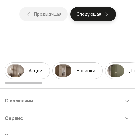
Предыдущая
Следующая
Акции
Новинки
Дв
О компании
Сервис