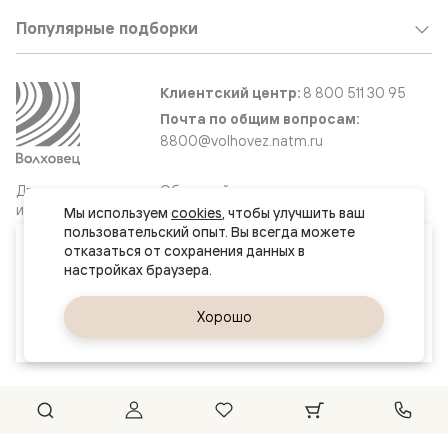
Популярные подборки
Клиентский центр:
8 800 511 30 95
Почта по общим вопросам:
8800@volhovez.natm.ru
Двери
Обратный звонок
и интерьерные
Мы используем 
cookies
, чтобы улучшить ваш 
решения
пользовательский опыт. Вы всегда можете 
Ваш город
отказаться от сохранения данных в 
Челябинск
Сайт не является публичной офертой
Правовая информация
Да, верно
Хорошо
Сменить город
© 2026 Волховец
Could not connect to the reCAPTCHA service. Please check