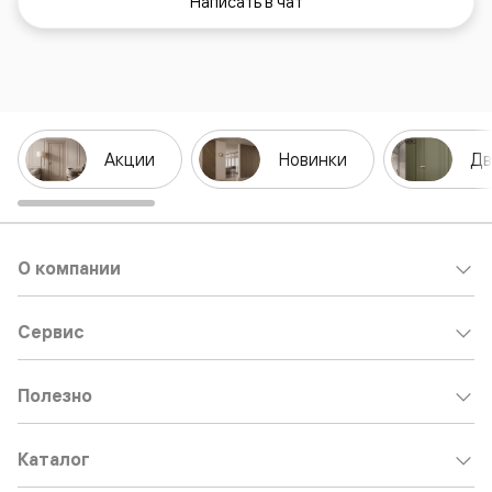
Написать в чат
Акции
Новинки
Дв
О компании
Сервис
Полезно
Каталог