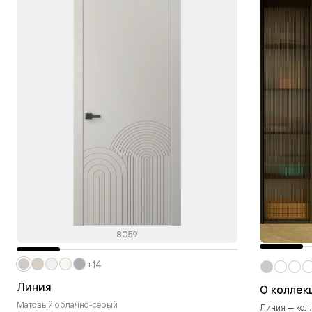
8059
+14
Линия
О коллек
Матовый облачно-серый
Линия — кол