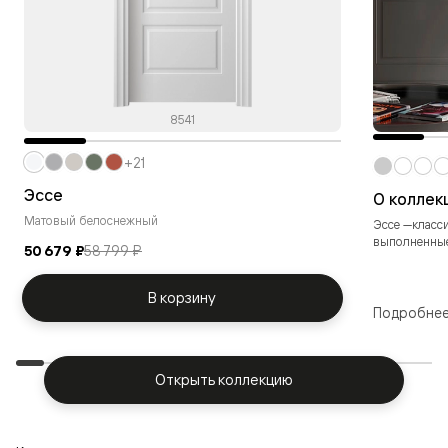
8541
+21
Эссе
О коллек
Матовый белоснежный
Эссе —класси
выполненные 
50 679 ₽
58 799 ₽
В корзину
Подробне
Открыть коллекцию