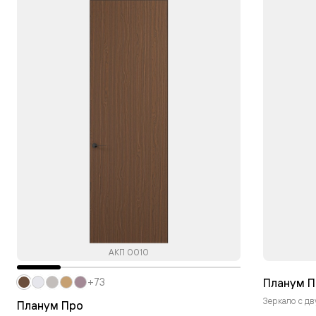
АКП 0010
Планум П
+73
Зеркало с дв
Планум Про