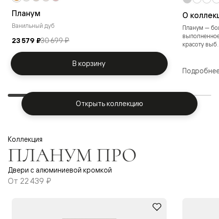
Планум
О коллек
Ванильный дуб
Планум — бо
выполненное
23 579 ₽
30 699 ₽
красоту выб..
В корзину
Подробне
Открыть коллекцию
Коллекция
ПЛАНУМ ПРО
Двери с алюминиевой кромкой
От
22 439 ₽