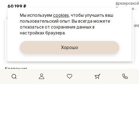
фрезеровкой 
60 199 ₽
Простые и...
Мы используем 
cookies
, чтобы улучшить ваш 
В корзину
пользовательский опыт. Вы всегда можете 
Подробне
Ваш город
отказаться от сохранения данных в 
Челябинск
Открыть коллекцию
Да, верно
Хорошо
Сменить город
Коллекция
АНТИК
Объемные элементы на полотне
От
110 999 ₽