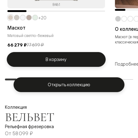
8461
+20
Маскот
О коллек
Матовый светло-бежевый
Маскот (в пе
классическая
66 279 ₽
77 699 ₽
В корзину
Подробне
Открыть коллекцию
Коллекция
ВЕЛЬВЕТ
Рельефная фрезеровка
От
58 099 ₽