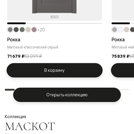
8301
+20
Рокка
Рокка
Матовый классический серый
Матовый ней
71 679 ₽
83 099 ₽
75 839 ₽
88
В корзину
Открыть коллекцию
Коллекция
МАСКОТ