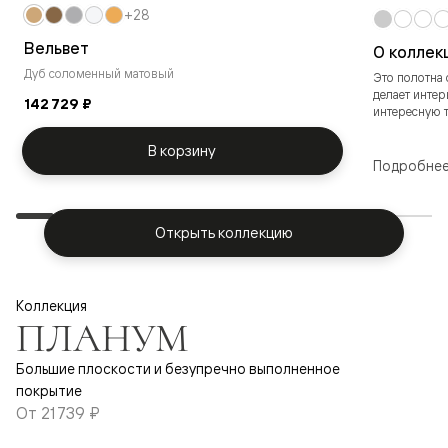
+28
Вельвет
О коллек
Дуб соломенный матовый
Это полотна 
делает инте
142 729 ₽
интересную те
В корзину
Подробне
Открыть коллекцию
Коллекция
ПЛАНУМ
Большие плоскости и безупречно выполненное
покрытие
От
21 739 ₽