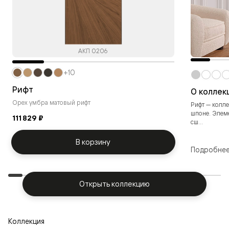
АКП 0206
+10
Рифт
О коллек
Орех умбра матовый рифт
Рифт — колл
шпоне. Элем
111 829 ₽
сш...
В корзину
Подробне
Открыть коллекцию
Коллекция