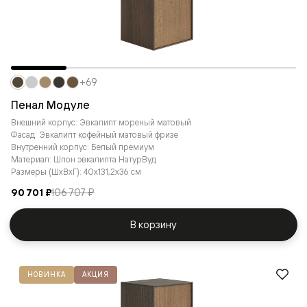
+69
Пенал Модуле
Внешний корпус: Эвкалипт мореный матовый
Фасад: Эвкалипт кофейный матовый фризе
Внутренний корпус: Белый премиум
Материал: Шпон эвкалипта НатурВуд
Размеры (ШxВxГ): 40x131,2x36 см
90 701 ₽
106 707 ₽
В корзину
НОВИНКА
АКЦИЯ