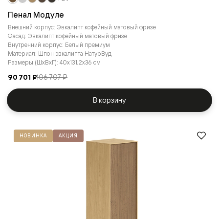
Пенал Модуле
Внешний корпус: Эвкалипт кофейный матовый фризе
Фасад: Эвкалипт кофейный матовый фризе
Внутренний корпус: Белый премиум
Материал: Шпон эвкалипта НатурВуд
Размеры (ШxВxГ): 40x131,2x36 см
90 701 ₽
106 707 ₽
В корзину
НОВИНКА
АКЦИЯ