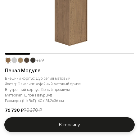
+69
Пенал Модуле
Внешний корпус: Дуб сепия матовый
Фасад: Эвкалипт кофейный матовый фризе
Внутренний корпус: Белый премиум
Материал: Шпон НатурВуд
Размеры (ШxВxГ): 40x131,2x36 см
76 730 ₽
90 270 ₽
В корзину