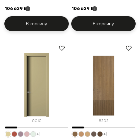
106 629 ₽
106 629 ₽
i
i
В корзину
В корзину
0010
8202
+1
+1