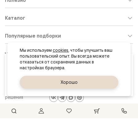
Каталог
Популярные подборки
Мы используем 
cookies
, чтобы улучшить ваш 
Клиентский центр:
8 800 511 30 95
пользовательский опыт. Вы всегда можете 
Ваш город
отказаться от сохранения данных в 
Почта по общим вопросам:
Челябинск
8800@volhovez.natm.ru
Да, верно
Хорошо
Сменить город
Двери
Обратный звонок
и интерьерные
решения
Сайт не является публичной офертой
Правовая информация
© 2026 Волховец