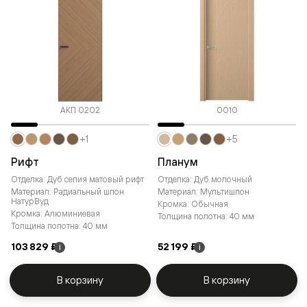
АКП 0202
0010
+1
+5
Рифт
Планум
Отделка: Дуб сепия матовый рифт
Отделка: Дуб молочный
Материал: Радиальный шпон
Материал: Мультишпон
НатурВуд
Кромка: Обычная
Кромка: Алюминиевая
Толщина полотна: 40 мм
Толщина полотна: 40 мм
103 829 ₽
52 199 ₽
i
i
В корзину
В корзину