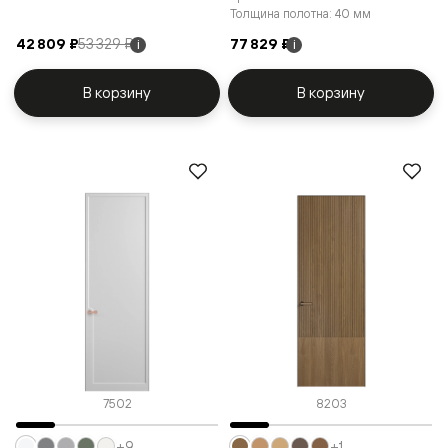
Толщина полотна: 40 мм
42 809 ₽
53 329 ₽
77 829 ₽
i
i
В корзину
В корзину
7502
8203
+9
+1