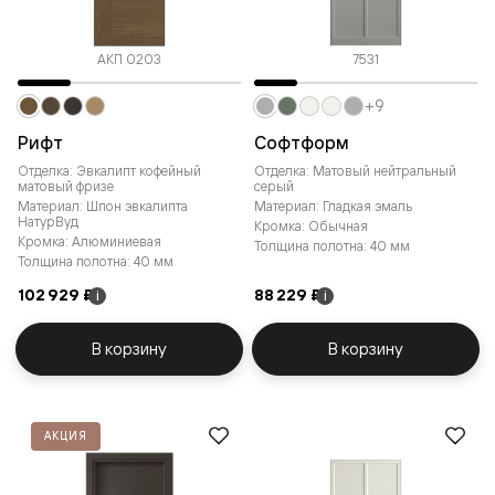
АКП 0203
7531
+9
Рифт
Софтформ
Отделка: Эвкалипт кофейный
Отделка: Матовый нейтральный
матовый фризе
серый
Материал: Шпон эвкалипта
Материал: Гладкая эмаль
НатурВуд
Кромка: Обычная
Кромка: Алюминиевая
Толщина полотна: 40 мм
Толщина полотна: 40 мм
102 929 ₽
88 229 ₽
i
i
В корзину
В корзину
АКЦИЯ