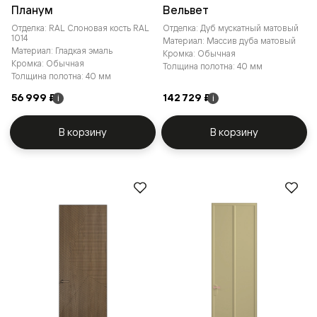
Планум
Вельвет
Отделка: RAL Слоновая кость RAL
Отделка: Дуб мускатный матовый
1014
Материал: Массив дуба матовый
Материал: Гладкая эмаль
Кромка: Обычная
Кромка: Обычная
Толщина полотна: 40 мм
Толщина полотна: 40 мм
56 999 ₽
142 729 ₽
i
i
В корзину
В корзину