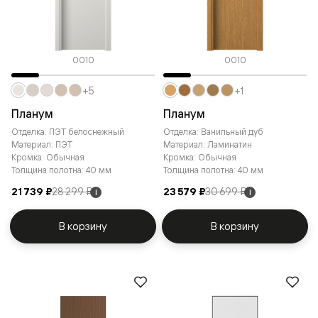
0010
0010
+5
+1
Планум
Планум
Отделка: ПЭТ белоснежный
Отделка: Ванильный дуб
Материал: ПЭТ
Материал: Ламинатин
Кромка: Обычная
Кромка: Обычная
Толщина полотна: 40 мм
Толщина полотна: 40 мм
21 739 ₽
28 299 ₽
23 579 ₽
30 699 ₽
i
i
В корзину
В корзину