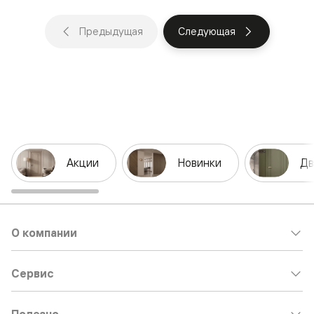
Предыдущая
Следующая
Акции
Новинки
Дв
О компании
Сервис
Полезно