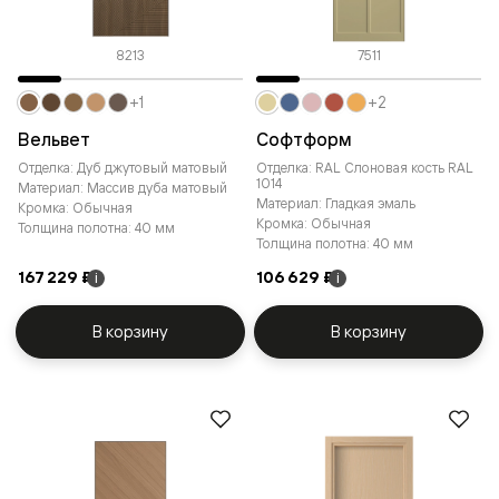
8213
7511
+1
+2
Вельвет
Софтформ
Отделка: Дуб джутовый матовый
Отделка: RAL Слоновая кость RAL
1014
Материал: Массив дуба матовый
Материал: Гладкая эмаль
Кромка: Обычная
Кромка: Обычная
Толщина полотна: 40 мм
Толщина полотна: 40 мм
167 229 ₽
106 629 ₽
i
i
В корзину
В корзину