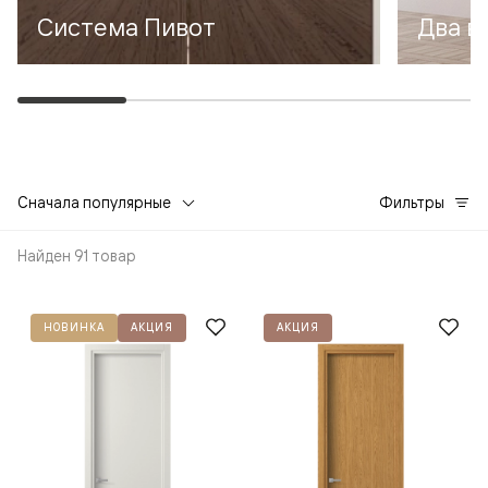
Система Пивот
Два в
Сначала популярные
Фильтры
Найден 91 товар
НОВИНКА
АКЦИЯ
АКЦИЯ