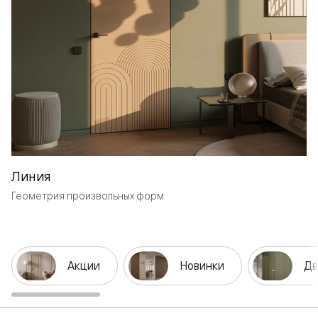
Линия
Геометрия произвольных форм
Акции
Новинки
Дв