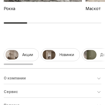
Рокка
Маскот
Акции
Новинки
Дв
О компании
Сервис