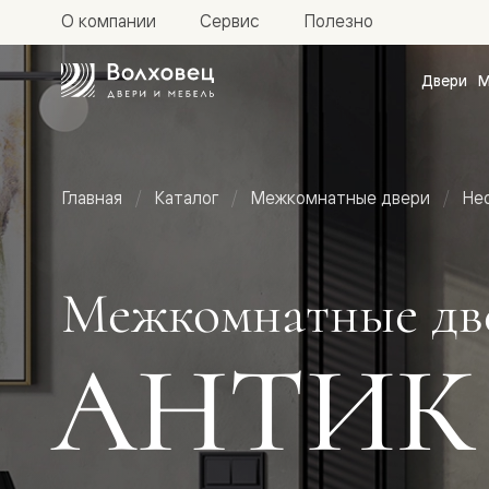
О компании
Сервис
Полезно
Двери
М
Межкомн
двери
Доступн
и практи
Фридом
Главная
Каталог
Межкомнатные двери
Не
Центро
Галант
Нео
Планум
Секрето
Межкомнатные дв
-
скрытые
двери
АНТИК
Фрезеро
двери
в
эмали
Прайм
Маскот
Эссе