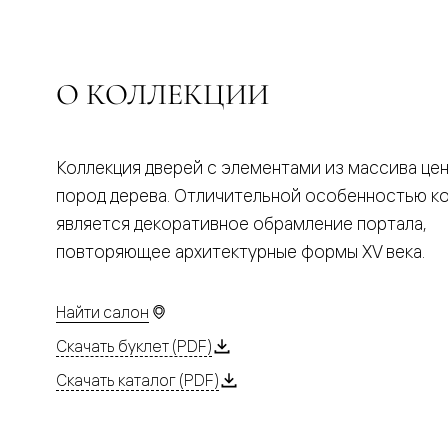
Планум
Цветные
Колор
Алюмини
Формато
О КОЛЛЕКЦИИ
Секрето
Алюмини
Мозаик
Поворот
Коллекция дверей с элементами из массива це
двери
Скрытые
пород дерева. Отличительной особенностью к
двери
Дизайнер
является декоративное обрамление портала,
шпон
повторяющее архитектурные формы XV века.
Со
стеклом
Высокие
двери
Найти салон
В
Скачать буклет (PDF)
гардеро
В
Скачать каталог (PDF)
гостиную
Двери
в
тренде