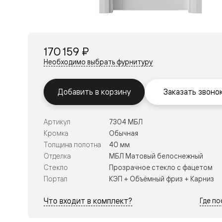
Перегор
Мозаик
Неокласс
Прайм
Фрэйм
170 159 ₽
Альба
Дюна
Необходимо выбрать фурнитуру
Рокка
Антик
Нео
Добавить в корзину
Заказать звоно
Париж
Центро
Шарм
Артикул
7304 МБЛ
Нео
Классик
Кромка
Обычная
Галант
Толщина полотна
40 мм
Эго
Отделка
МБЛ Матовый белоснежный
Классика
Стекло
Прозрачное стекло с фацетом
Маскот
Эссе
Портал
КЭП + Объёмный фриз + Карниз
Тоскана
Плано
Что входит в комплект?
Где п
Тоскана
Грильято