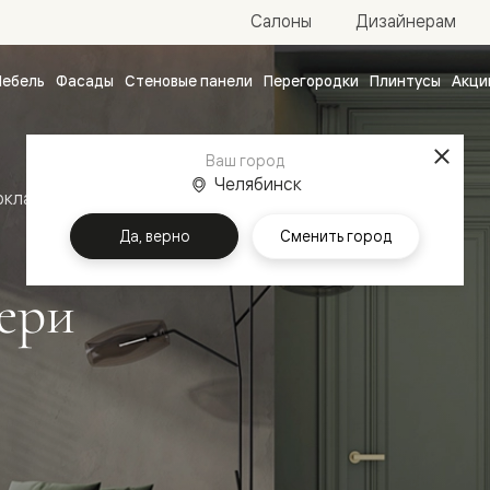
Салоны
Дизайнерам
ебель
Фасады
Стеновые панели
Перегородки
Плинтусы
Акци
атные
ые
Ваш город
чные
Челябинск
оклассика
Межкомнатные двери Антик
Да, верно
Сменить город
ери
ванные