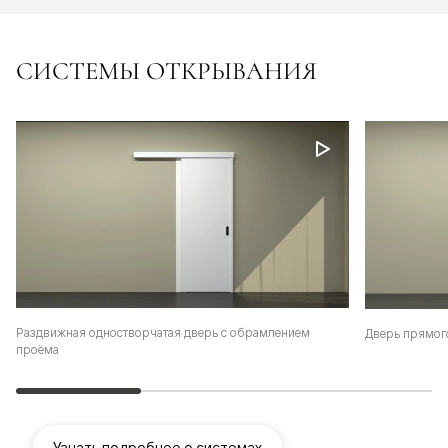
СИСТЕМЫ ОТКРЫВАНИЯ
Раздвижная одностворчатая дверь с обрамлением
Дверь прямог
проёма
Узнать подробнее о системах