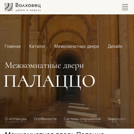
Главная
Каталог
Межкомнатные двери
Дизайн
М
Межкомнатные двери
ПАЛАЦЦО
О коллекции
Особенности
Системы открывания
Завершите обр