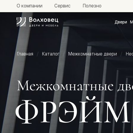
О компании
Сервис
Полезно
Двери
М
Межкомн
двери
Доступн
и практи
Фридом
Главная
Каталог
Межкомнатные двери
Не
Центро
Галант
Нео
Планум
Секрето
Межкомнатные дв
-
скрытые
двери
ФРЭЙМ
Фрезеро
двери
в
эмали
Прайм
Маскот
Эссе