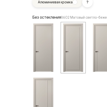
Алюминиевая кромка
—
е
ный
Без остекления
8602 Матовый светло-беже
м —
я
одки