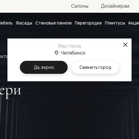
Салоны
Дизайнерам
ебель
Фасады
Стеновые панели
Перегородки
Плинтусы
Акци
атные
ые
Ваш город
чные
Челябинск
оклассика
Межкомнатные двери Фрэйм
Да, верно
Сменить город
ери
ванные