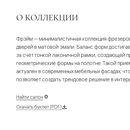
Планум
Цветные
Колор
О КОЛЛЕКЦИИ
Алюмини
Формато
Секрето
Алюмини
Мозаик
Фрэйм — минималистичная коллекция фрезеро
Поворот
дверей в матовой эмали. Баланс форм достига
двери
Скрытые
за счёт тонкой лаконичной рамки, создающей 
двери
геометрические формы на полотне. Такой приё
Дизайнер
шпон
актуален в современных мебельных фасадах, чт
Со
позволяет создать трендовое решение в интер
стеклом
Высокие
двери
В
Найти салон
гардеро
В
Скачать буклет (PDF)
гостиную
Двери
в
тренде