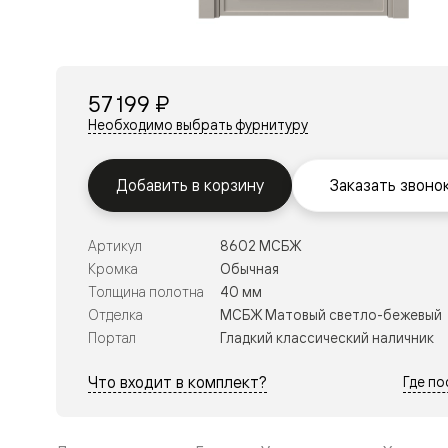
Перегор
Мозаик
Неокласс
Прайм
Фрэйм
57 199 ₽
Альба
Дюна
Необходимо выбрать фурнитуру
Рокка
Антик
Нео
Добавить в корзину
Заказать звоно
Париж
Центро
Шарм
Артикул
8602 МСБЖ
Нео
Классик
Кромка
Обычная
Галант
Толщина полотна
40 мм
Эго
Отделка
МСБЖ Матовый светло-бежевый
Классика
Портал
Гладкий классический наличник
Маскот
Эссе
Тоскана
Что входит в комплект?
Где п
Плано
Тоскана
Грильято