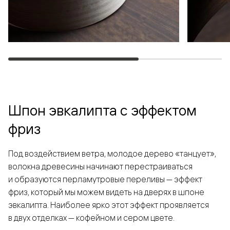
Шпон эвкалипта с эффектом
фриз
Под воздействием ветра, молодое дерево «танцует»,
волокна древесины начинают перестраиваться
и образуются перламутровые переливы — эффект
фриз, который мы можем видеть на дверях в шпоне
эвкалипта. Наиболее ярко этот эффект проявляется
в двух отделках — кофейном и сером цвете.