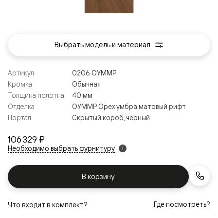
Выбрать модель и материал
Артикул
0206 ОУММР
Кромка
Обычная
Толщина полотна
40 мм
Отделка
ОУММР Орех умбра матовый рифт
Портал
Скрытый короб, черный
106 329 ₽
Необходимо выбрать фурнитуру
i
В корзину
Где посмотреть?
Что входит в комплект?