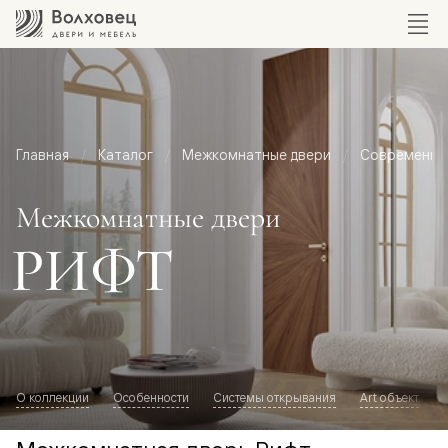
Главная
Каталог
Межкомнатные двери
Современный
Межкомнатные двери
РИФТ
О коллекции
Особенности
Системы открывания
Art объект